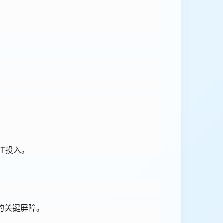
T投入。
的关键屏障。