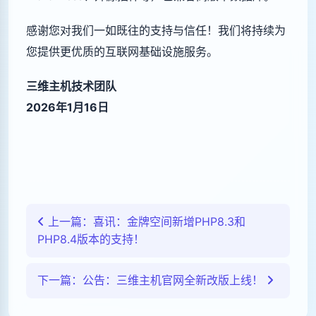
感谢您对我们一如既往的支持与信任！我们将持续为
您提供更优质的互联网基础设施服务。
三维主机技术团队
2026年1月16日
上一篇：喜讯：金牌空间新增PHP8.3和
PHP8.4版本的支持！
下一篇：公告：三维主机官网全新改版上线！