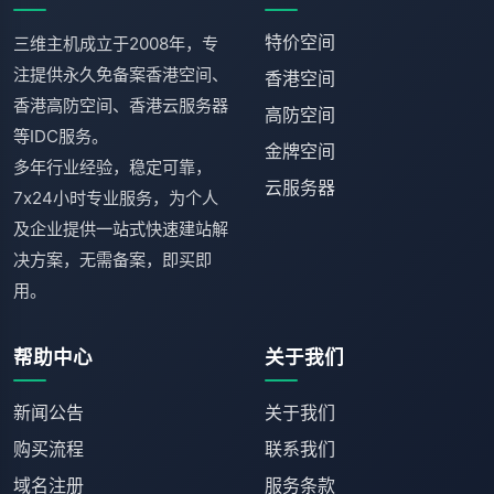
特价空间
三维主机成立于2008年，专
注提供永久免备案香港空间、
香港空间
香港高防空间、香港云服务器
高防空间
等IDC服务。
金牌空间
多年行业经验，稳定可靠，
云服务器
7x24小时专业服务，为个人
及企业提供一站式快速建站解
决方案，无需备案，即买即
用。
帮助中心
关于我们
新闻公告
关于我们
购买流程
联系我们
域名注册
服务条款