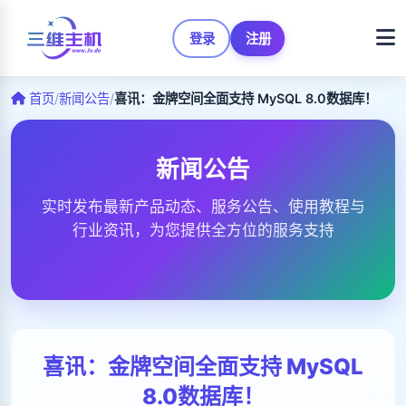
登录
注册
首页
/
新闻公告
/
喜讯：金牌空间全面支持 MySQL 8.0数据库！
新闻公告
实时发布最新产品动态、服务公告、使用教程与
行业资讯，为您提供全方位的服务支持
喜讯：金牌空间全面支持 MySQL
8.0数据库！